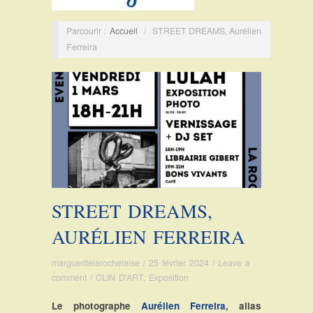
Parcourir :
Accueil
/
STREET DREAMS, Aurélien
Ferreira
STREET DREAMS,
AURÉLIEN FERREIRA
margueritelarochelaise
/
25 février 2024
/
Leave a
comment
/
CLIN D'ART
,
Exposition
Le photographe
Aurélien Ferreira
, alias