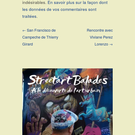
indésirables.
En savoir plus sur la façon dont
les données de vos commentaires sont
traitées
.
← San Francisco de
Rencontre avec
Campeche de Thierry
Viviane Perez
Girard
Lorenzo →