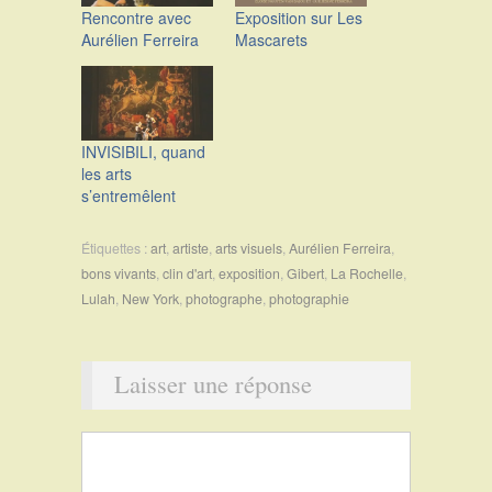
Rencontre avec
Exposition sur Les
Aurélien Ferreira
Mascarets
INVISIBILI, quand
les arts
s’entremêlent
Étiquettes :
art
,
artiste
,
arts visuels
,
Aurélien Ferreira
,
bons vivants
,
clin d'art
,
exposition
,
Gibert
,
La Rochelle
,
Lulah
,
New York
,
photographe
,
photographie
Laisser une réponse