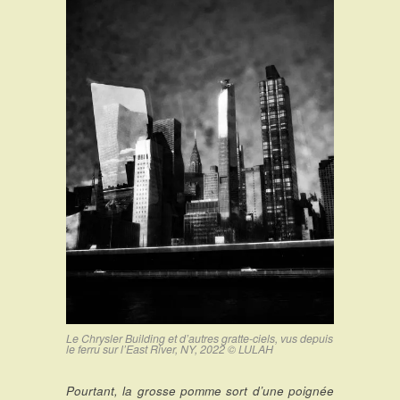
Le Chrysler Building et d’autres gratte-ciels, vus depuis
le ferru sur l’East River, NY, 2022 © LULAH
Pourtant, la grosse pomme sort d’une poignée