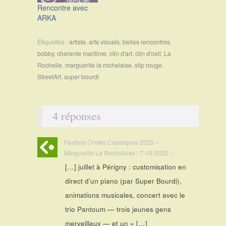
Rencontre avec
ARKA
Étiquettes :
artiste
,
arts visuels
,
belles rencontres
,
bobby
,
charente maritime
,
clin d'art
,
clin d'oeil
,
La
Rochelle
,
marguerite la rochelaise
,
slip rouge
,
StreetArt
,
super bourdi
4 réponses
Festival Ondes Classiques 2025 –
Marguerite La Rochelaise / 7-19-2025 / ·
[…] juillet à Périgny : customisation en
direct d’un piano (par Super Bourdi),
animations musicales, concert avec le
trio Pantoum — trois jeunes gens
merveilleux — et un « […]