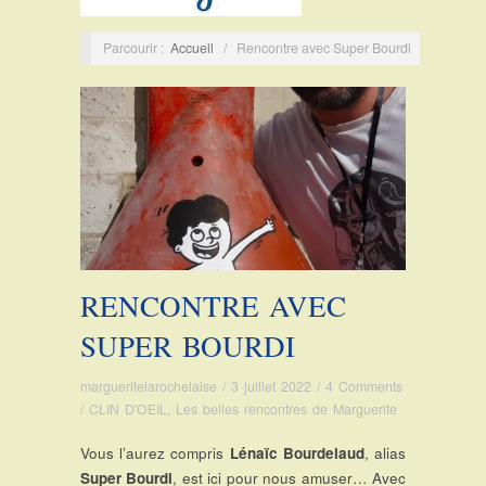
Parcourir :
Accueil
/
Rencontre avec Super Bourdi
RENCONTRE AVEC
SUPER BOURDI
margueritelarochelaise
/
3 juillet 2022
/
4 Comments
/
CLIN D'OEIL
,
Les belles rencontres de Marguerite
Vous l’aurez compris
Lénaïc Bourdelaud
, alias
Super Bourdi
, est ici pour nous amuser… Avec