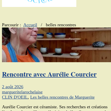
Parcourir :
Accueil
/
belles rencontres
Rencontre avec Aurélie Courcier
2 août 2026
margueritelarochelaise
CLIN D'OEIL
,
Les belles rencontres de Marguerite
Aurélie Courcier est céramiste. Ses recherches et créations