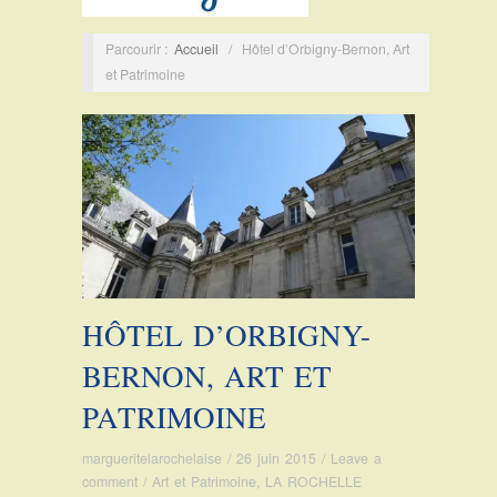
Parcourir :
Accueil
/
Hôtel d’Orbigny-Bernon, Art
et Patrimoine
HÔTEL D’ORBIGNY-
BERNON, ART ET
PATRIMOINE
margueritelarochelaise
/
26 juin 2015
/
Leave a
comment
/
Art et Patrimoine
,
LA ROCHELLE