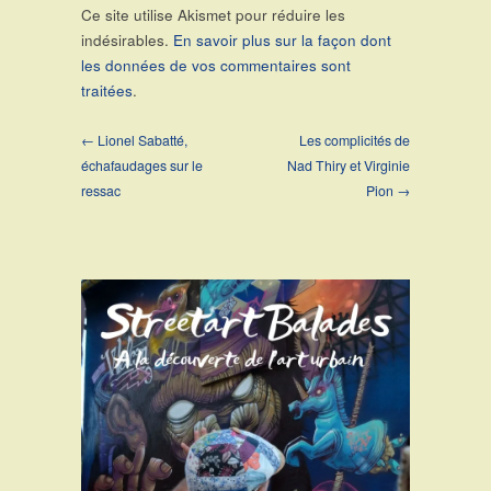
Ce site utilise Akismet pour réduire les
indésirables.
En savoir plus sur la façon dont
les données de vos commentaires sont
traitées
.
← Lionel Sabatté,
Les complicités de
échafaudages sur le
Nad Thiry et Virginie
ressac
Pion →