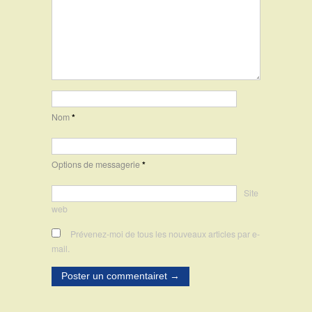
Nom
*
Options de messagerie
*
Site
web
Prévenez-moi de tous les nouveaux articles par e-
mail.