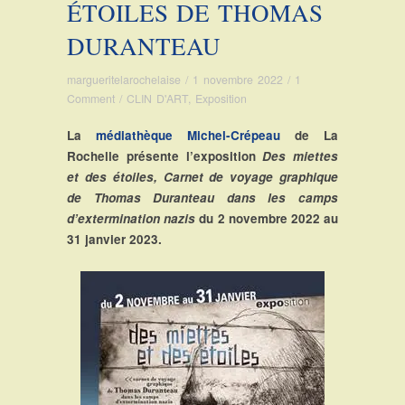
ÉTOILES DE THOMAS
DURANTEAU
margueritelarochelaise
/
1 novembre 2022
/
1
Comment
/
CLIN D'ART
,
Exposition
La
médiathèque Michel-Crépeau
de La
Rochelle présente l’exposition
Des miettes
et des étoiles, Carnet de voyage graphique
de Thomas Duranteau dans les camps
d’extermination nazis
du 2 novembre 2022 au
31 janvier 2023.