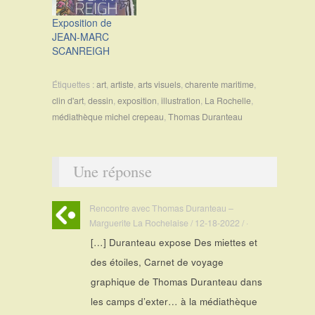
Exposition de
JEAN-MARC
SCANREIGH
Étiquettes :
art
,
artiste
,
arts visuels
,
charente maritime
,
clin d'art
,
dessin
,
exposition
,
illustration
,
La Rochelle
,
médiathèque michel crepeau
,
Thomas Duranteau
Une réponse
Rencontre avec Thomas Duranteau –
Marguerite La Rochelaise / 12-18-2022 / ·
[…] Duranteau expose Des miettes et
des étoiles, Carnet de voyage
graphique de Thomas Duranteau dans
les camps d’exter… à la médiathèque