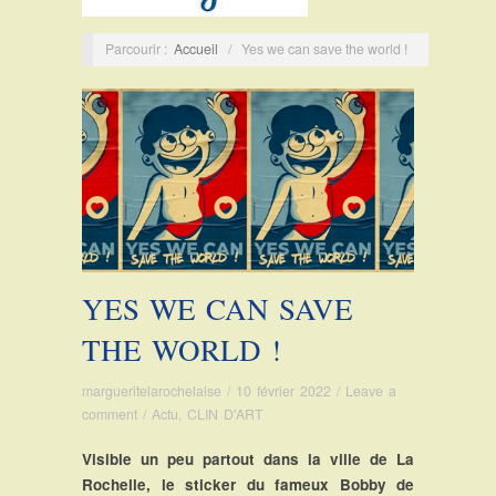
Parcourir :
Accueil
/
Yes we can save the world !
YES WE CAN SAVE
THE WORLD !
margueritelarochelaise
/
10 février 2022
/
Leave a
comment
/
Actu
,
CLIN D'ART
Visible un peu partout dans la ville de La
Rochelle, le sticker du fameux Bobby de