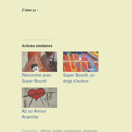
J’aime ça :
Articles similaires
Rencontre avec
Super Bourdi, un
Super Bourdi
doigt d’auteur
A2 ou Amour
Anarchie
Étiquettes :
affiche
,
bobby
,
campagne
,
charente