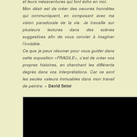
et leurs mésaventures qui font écho en moi.
Mon désir est de créer des oeuvres honnêtes
qui communiquent, en composant avec ma
vision paradoxale de la vie. Je travaille sur
plusieurs lectures dans des scènes
suggestives afin de vous convier à imaginer
l’invisible.
Ce que je peux résumer pour vous guider dans
cette exposition «FRAGILE», c’est de créer vos
propres histoires, en cherchant les différents
degrés dans vos interprétations. Car ce sont
les seules valeurs immuables dans mon travail
de peintre. »
David Selor