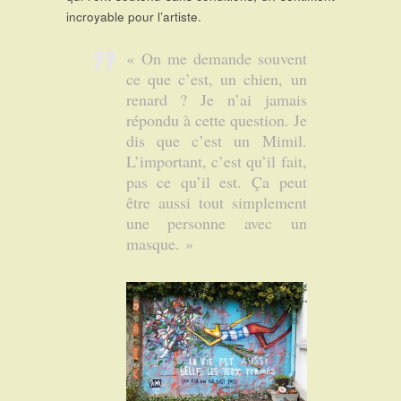
incroyable pour l’artiste.
« On me demande souvent
ce que c’est, un chien, un
renard ? Je n’ai jamais
répondu à cette question. Je
dis que c’est un Mimil.
L’important, c’est qu’il fait,
pas ce qu’il est. Ça peut
être aussi tout simplement
une personne avec un
masque. »