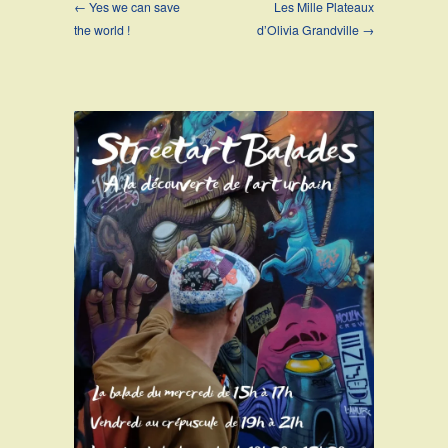
← Yes we can save
Les Mille Plateaux
the world !
d’Olivia Grandville →