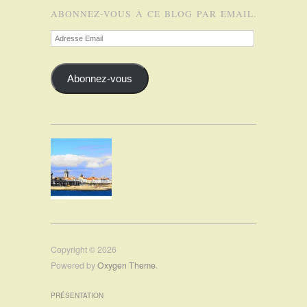
ABONNEZ-VOUS À CE BLOG PAR EMAIL.
Adresse
Email
Abonnez-vous
Copyright © 2026
Powered by
Oxygen Theme
.
PRÉSENTATION