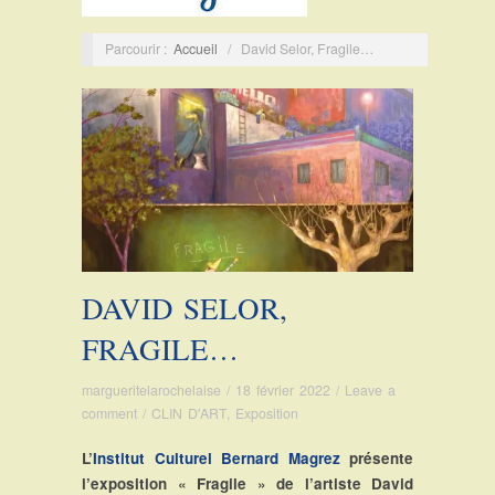
Parcourir :
Accueil
/
David Selor, Fragile…
DAVID SELOR,
FRAGILE…
margueritelarochelaise
/
18 février 2022
/
Leave a
comment
/
CLIN D'ART
,
Exposition
L’
Institut Culturel Bernard Magrez
présente
l’exposition « Fragile » de l’artiste David