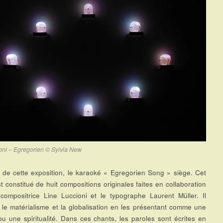
oni – Egregorien © Sylvia New
de cette exposition, le karaoké « Egregorien Song » siège. Cet
t constitué de huit compositions originales faites en collaboration
compositrice Line Luccioni et le typographe Laurent Müller. Il
le matérialisme et la globalisation en les présentant comme une
 ou une spiritualité. Dans ces chants, les paroles sont écrites en