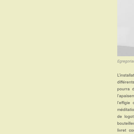
Egregoria
L’instal
différen
pourra 
l’apaise
l’effig
méditati
de logo
bouteill
livret 