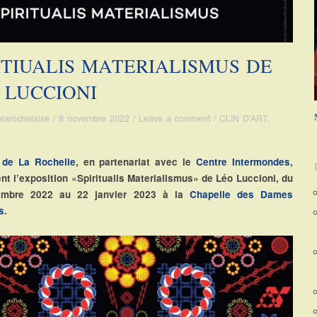
ITIUALIS MATERIALISMUS DE
 LUCCIONI
elarochelaise
/
8 novembre 2022
/
Leave a comment
/
CLIN D'ART
,
n
e de La Rochelle
, en partenariat avec le
Centre Intermondes
,
nt l’exposition «Spiritualis Materialismus» de Léo Luccioni, du
embre 2022 au 22 janvier 2023 à la
Chapelle des Dames
s
.