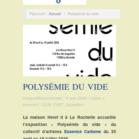
Parcourir :
Accueil
/
Polysémie du vide
POLYSÉMIE DU VIDE
margueritelarochelaise
/
9 mai 2026
/
Leave a
comment
/
CLIN D'ART
,
Exposition
La maison Henri II à La Rochelle accueille
l’exposition « Polysémie du vide » du
collectif d’artistes
Essence Carbone
du 30
avril au 19 juillet 2026.