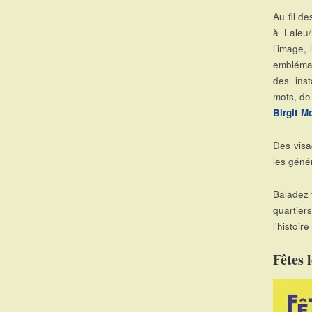
Au fil de
à Laleu/
l’image,
emblémat
des inst
mots, de
Birgit M
Des visag
les génér
Baladez v
quartier
l’histoire
Fêtes 