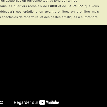
es accueillies en résidence tout au long de l’année.
 dans les quartiers rochelais de
Laleu
et de
La Pallice
que vous
 découvrir ces créations en avant-première, en première mais
s spectacles de répertoire, et des gestes artistiques à surprendre.