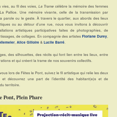
s vies, au fil des voies,
La Trame
célèbre la mémoire des femmes
La Pallice. Une mémoire vivante, celle de la transmission par
 la parole ou le geste. À travers le quartier, aux abords des lieux
iques ou au détour d’une rue, nous vous invitons à découvrir
allations artistiques participatives faites de photographies, de
 tissages, de collages. En compagnie des artistes
Floriane Durey
,
ollemeier
,
Alice Gilloire
&
Lucile
Barré
.
es, des silhouettes, des récits qui font lien entre les lieux, entre
ations et qui créent la trame de nos souvenirs collectifs.
ous lors de Fêtes le Pont, suivez le fil artistique qui relie les deux
s et découvrez une part de l’identité des habitant(e)s et de
 du territoire.
le Pont, Plein Phare