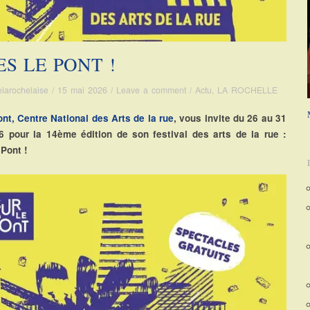
ES LE PONT !
elarochelaise
/
15 mai 2026
/
Leave a comment
/
Actu
,
LA ROCHELLE
ont, Centre National des Arts de la rue
, vous invite du 26 au 31
6 pour la 14ème édition de son festival des arts de la rue :
 Pont !