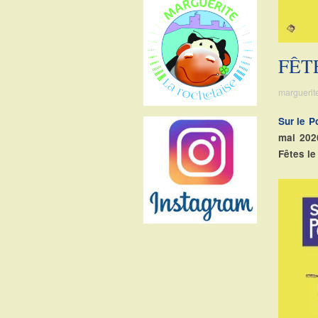
sur
sur
sur
sur
Facebook
Twitter
Instagram
Pinterest
FÊT
marguerit
Sur le P
mai 202
Fêtes le