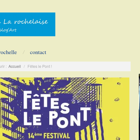
rochelle
contact
rir :
Accueil
/
Fêtes le Pont !