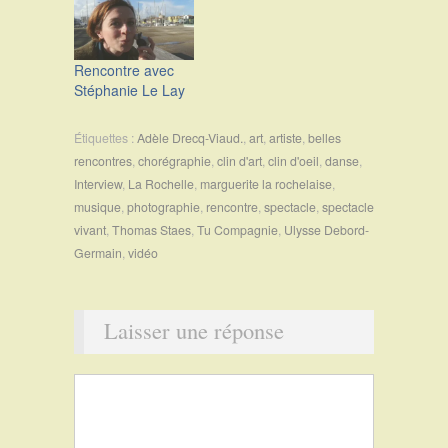
Rencontre avec
Stéphanie Le Lay
Étiquettes :
Adèle Drecq-Viaud.
,
art
,
artiste
,
belles
rencontres
,
chorégraphie
,
clin d'art
,
clin d'oeil
,
danse
,
Interview
,
La Rochelle
,
marguerite la rochelaise
,
musique
,
photographie
,
rencontre
,
spectacle
,
spectacle
vivant
,
Thomas Staes
,
Tu Compagnie
,
Ulysse Debord-
Germain
,
vidéo
Laisser une réponse