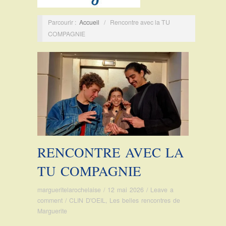
Parcourir :
Accueil
/
Rencontre avec la TU
COMPAGNIE
RENCONTRE AVEC LA
TU COMPAGNIE
margueritelarochelaise
/
12 mai 2026
/
Leave a
comment
/
CLIN D'OEIL
,
Les belles rencontres de
Marguerite