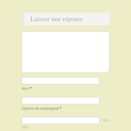
Laisser une réponse
Nom
*
Options de messagerie
*
Site
web