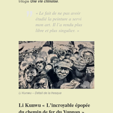
trilogie
Une vie chinoise
.
« Le fait de ne pas avoir
étudié la peinture a servi
mon art
.
Il l’a rendu plus
libre et plus singulier. »
Li Kunwu – Détail de la fresque
Li Kunwu « L’incroyable épopée
du chemin de fer du Yunnan »