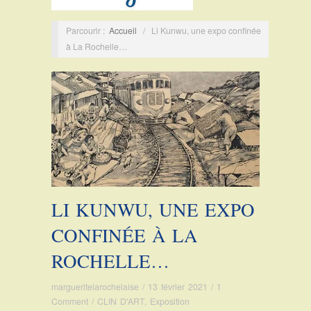
Parcourir :
Accueil
/
Li Kunwu, une expo confinée
à La Rochelle…
LI KUNWU, UNE EXPO
CONFINÉE À LA
ROCHELLE…
margueritelarochelaise
/
13 février 2021
/
1
Comment
/
CLIN D'ART
,
Exposition