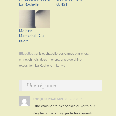
La Rochelle
KUNST
Mathias
Mareschal, A la
lisière
Étiquettes :
artiste
,
chapelle des dames blanches
,
chine
,
chinois
,
dessin
,
encre
,
encre de chine
,
exposition
,
La Rochelle
,
li kunwu
Une réponse
Françoise Pawlowski / 2-13-2021 / ·
Une excellente exposition,ouverte sur
rendez vous,et un guide très investi.