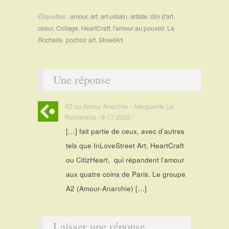
Étiquettes :
amour
,
art
,
art urbain
,
artiste
,
clin d'art
,
coeur
,
Collage
,
HeartCraft
,
l'amour au pouvoir
,
La
Rochelle
,
pochoir art
,
StreetArt
Une réponse
A2 ou Amour Anarchie – Marguerite La
Rochelaise / 8-17-2023 / ·
[…] fait partie de ceux, avec d’autres
tels que InLoveStreet Art, HeartCraft
ou CitizHeart, qui répandent l’amour
aux quatre coins de Paris. Le groupe
A2 (Amour-Anarchie) […]
Laisser une réponse