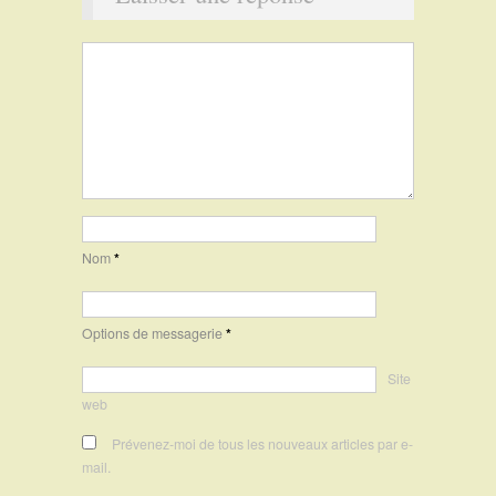
Nom
*
Options de messagerie
*
Site
web
Prévenez-moi de tous les nouveaux articles par e-
mail.