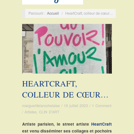
Parcourir :
Accueil
/
HeartCraft, colleur de cœur…
HEARTCRAFT,
COLLEUR DE CŒUR…
margueritelarochelaise
/
19 juillet 2023
/
1 Comment
/
Artistes
,
CLIN D'ART
Artiste parisien, le street artiste
HeartCraft
est venu disséminer ses collages et pochoirs