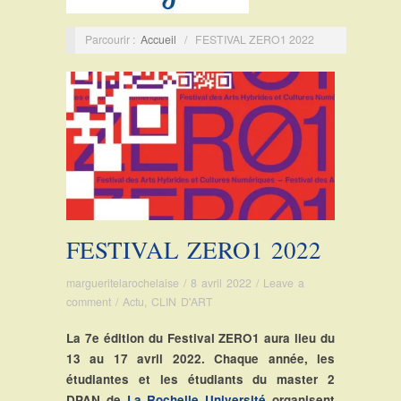
Parcourir :
Accueil
/
FESTIVAL ZERO1 2022
FESTIVAL ZERO1 2022
margueritelarochelaise
/
8 avril 2022
/
Leave a
comment
/
Actu
,
CLIN D'ART
La 7e édition du Festival ZERO1 aura lieu du
13 au 17 avril 2022. Chaque année, les
étudiantes et les étudiants du master 2
DPAN de
La Rochelle Université
organisent