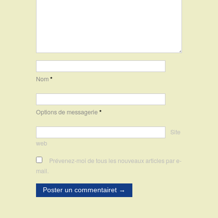
Nom
*
Options de messagerie
*
Site
web
Prévenez-moi de tous les nouveaux articles par e-
mail.