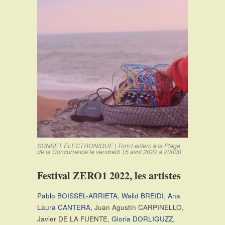
SUNSET ÉLECTRONIQUE | Tom Leclerc à la Plage
de la Concurrence le vendredi 15 avril 2022 à 20h00
Festival ZERO1 2022, les artistes
Pablo BOISSEL-ARRIETA
,
Walid BREIDI
,
Ana
Laura CANTERA
, Juan Agustín CARPINELLO,
Javier DE LA FUENTE,
Gloria DORLIGUZZ
,