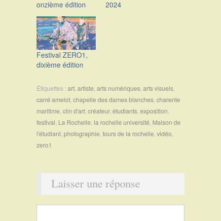
onzième édition
2024
Festival ZERO1,
dixième édition
Étiquettes :
art
,
artiste
,
arts numériques
,
arts visuels
,
carré amelot
,
chapelle des dames blanches
,
charente
maritime
,
clin d'art
,
créateur
,
étudiants
,
exposition
,
festival
,
La Rochelle
,
la rochelle université
,
Maison de
l'étudiant
,
photographie
,
tours de la rochelle
,
vidéo
,
zero1
Laisser une réponse