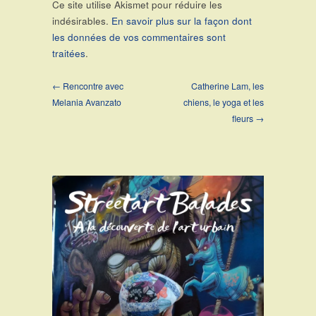
Ce site utilise Akismet pour réduire les
indésirables.
En savoir plus sur la façon dont
les données de vos commentaires sont
traitées
.
← Rencontre avec
Catherine Lam, les
Melania Avanzato
chiens, le yoga et les
fleurs →