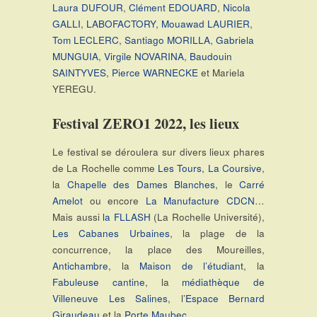
Laura DUFOUR
,
Clément EDOUARD
,
Nicola
GALLI
,
LABOFACTORY
,
Mouawad LAURIER
,
Tom LECLERC
,
Santiago MORILLA
,
Gabriela
MUNGUIA
,
Virgile NOVARINA
,
Baudouin
SAINTYVES
,
Pierce WARNECKE
et Mariela
YEREGU.
Festival ZERO1 2022, les lieux
Le festival se déroulera sur divers lieux phares
de La Rochelle comme
Les Tours,
La Coursive
,
la
Chapelle des Dames Blanches
, le
Carré
Amelot
ou encore
La Manufacture CDCN
…
Mais aussi
la FLLASH
(La Rochelle Université),
Les Cabanes Urbaines
, la plage de la
concurrence, la place des Moureilles,
Antichambre
, la
Maison de l’étudiant
, la
Fabuleuse cantine
, la
médiathèque de
Villeneuve Les Salines
, l’
Espace Bernard
Giraudeau
et la
Porte Maubec.