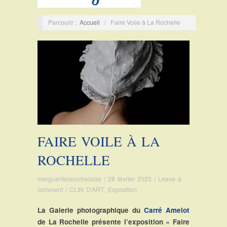
Parcourir :
Accueil
/
Faire Voile à La Rochelle
FAIRE VOILE À LA
ROCHELLE
margueritelarochelaise
/
28 février 2023
/
Leave a
comment
/
CLIN D'ART
,
Exposition
La Galerie photographique du
Carré Amelot
de La Rochelle présente l’exposition « Faire