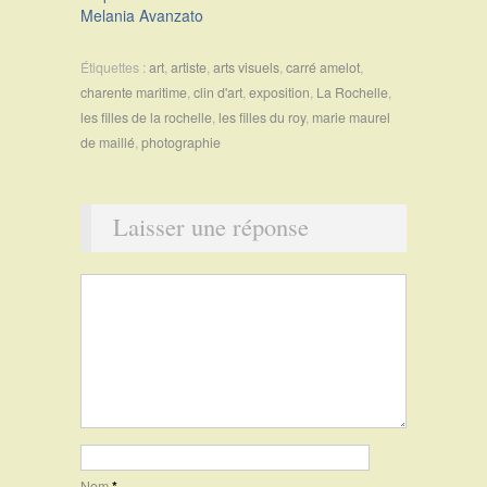
Melania Avanzato
Étiquettes :
art
,
artiste
,
arts visuels
,
carré amelot
,
charente maritime
,
clin d'art
,
exposition
,
La Rochelle
,
les filles de la rochelle
,
les filles du roy
,
marie maurel
de maillé
,
photographie
Laisser une réponse
Nom
*