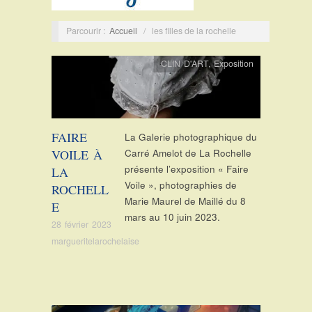
Parcourir :
Accueil
/
les filles de la rochelle
CLIN D'ART
,
Exposition
FAIRE
La Galerie photographique du
VOILE À
Carré Amelot de La Rochelle
présente l’exposition « Faire
LA
Voile », photographies de
ROCHELL
Marie Maurel de Maillé du 8
E
mars au 10 juin 2023.
28 février 2023
margueritelarochelaise