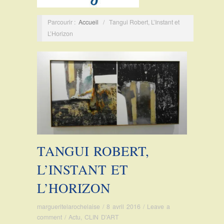
Parcourir :
Accueil
/
Tangui Robert, L’Instant et
L’Horizon
TANGUI ROBERT,
L’INSTANT ET
L’HORIZON
margueritelarochelaise
/
8 avril 2016
/
Leave a
comment
/
Actu
,
CLIN D'ART