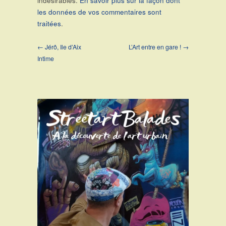
indésirables.
En savoir plus sur la façon dont
les données de vos commentaires sont
traitées
.
← Jérô, Ile d’Aix
L’Art entre en gare ! →
Intime