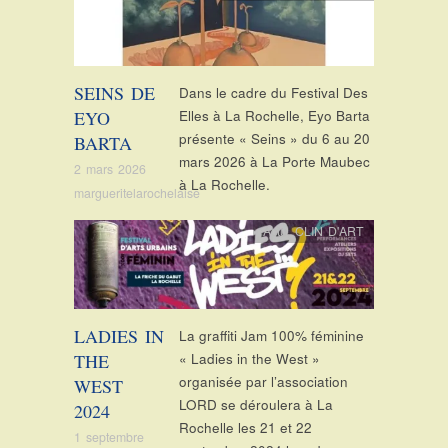
SEINS DE
Dans le cadre du Festival Des
EYO
Elles à La Rochelle, Eyo Barta
présente « Seins » du 6 au 20
BARTA
mars 2026 à La Porte Maubec
2 mars 2026
à La Rochelle.
margueritelarochelaise
Actu
,
CLIN D'ART
LADIES IN
La graffiti Jam 100% féminine
THE
« Ladies in the West »
organisée par l’association
WEST
LORD se déroulera à La
2024
Rochelle les 21 et 22
1 septembre