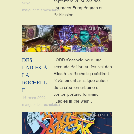
septembre 2024 lors des
2024
Journées Européennes du
margueritelarochelaise
Patrimoine.
Actu
,
CLIN D'ART
DES
LORD s’associe pour une
LADIES À
seconde édition au festival des
Elles à La Rochelle; rééditant
LA
l’évènement artistique autour
ROCHELL
de la création urbaine et
E
contemporaine féminine
16 mars 2023
‘‘Ladies in the west’’.
margueritelarochelaise
Actu
,
CLIN D'ART