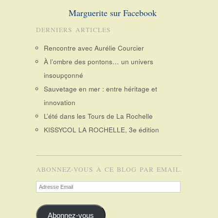
Marguerite sur Facebook
DERNIERS ARTICLES
Rencontre avec Aurélie Courcier
À l’ombre des pontons… un univers
insoupçonné
Sauvetage en mer : entre héritage et
innovation
L’été dans les Tours de La Rochelle
KISSYCOL LA ROCHELLE, 3e édition
ABONNEZ-VOUS À CE BLOG PAR EMAIL.
Adresse
Email
Abonnez-vous