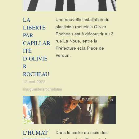
LA
Une nouvelle installation du
LIBERTÉ
plasticien rochelais Olivier
Rocheau est à découvrir au 3
PAR
rue La Noue, entre la
CAPILLAR
Préfecture et la Place de
ITÉ
Verdun.
D’OLIVIE
R
ROCHEAU
12 mai 2023
margueritelarochelaise
CLIN D'ART
,
Exposition
L’HUMAT
Dans le cadre du mois des