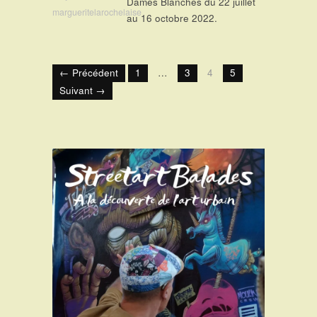
Dames Blanches du 22 juillet
margueritelarochelaise
au 16 octobre 2022.
← Précédent
1
…
3
4
5
Suivant →