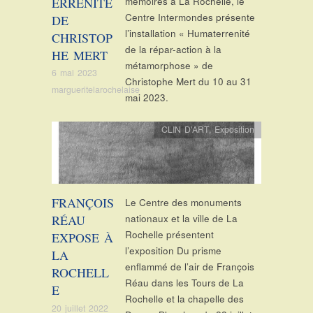
ERRENITÉ
mémoires à La Rochelle, le
Centre Intermondes présente
DE
l’installation « Humaterrenité
CHRISTOP
de la répar-action à la
HE MERT
métamorphose » de
6 mai 2023
Christophe Mert du 10 au 31
margueritelarochelaise
mai 2023.
CLIN D'ART
,
Exposition
FRANÇOIS
Le Centre des monuments
RÉAU
nationaux et la ville de La
Rochelle présentent
EXPOSE À
l’exposition Du prisme
LA
enflammé de l’air de François
ROCHELL
Réau dans les Tours de La
E
Rochelle et la chapelle des
20 juillet 2022