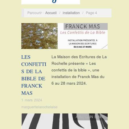
Parcourir :
Accueil
/
installation
/
Page 4
CLIN D'ART
,
Exposition
LES
La Maison des Ecritures de La
CONFETTI
Rochelle présente « Les
confettis de la bible », une
S DE LA
installation de Franck Mas du
BIBLE DE
6 au 28 mars 2024.
FRANCK
MAS
1 mars 2024
margueritelarochelaise
Actu
,
CLIN D'ART