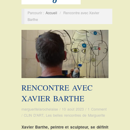
Parcourir :
Accueil
/
Rencontre avec Xavier
Barthe
RENCONTRE AVEC
XAVIER BARTHE
margueritelarochelaise
/
10 août 2023
/
1 Comment
/
CLIN D'ART
,
Les belles rencontres de Marguerite
Xavier Barthe, peintre et sculpteur, se définit