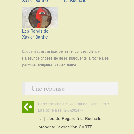
Xavier Barthe
La Rochelle
Les Ronds de
Xavier Barthe
Étiquettes :
art
,
artiste
,
belles rencontres
,
clin dart
,
Faiseur de choses
,
ile de ré
,
marguerite la rochelaise
,
peinture
,
sculpture
,
Xavier Barthe
Une réponse
Carte Blanche à Xavier Barthe – Marguerite
La Rochelaise / 2-5-2024 / ·
[…] Lieu de Regard à la Rochelle
présente l’exposition CARTE