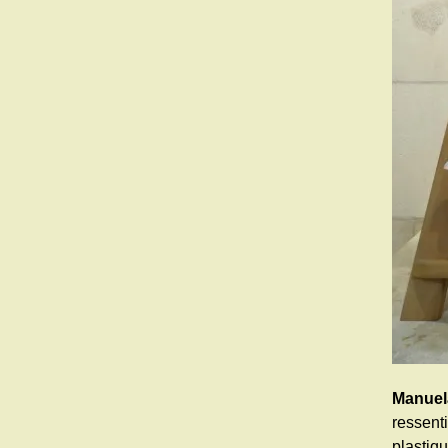
Manuel
ressent
plastiq