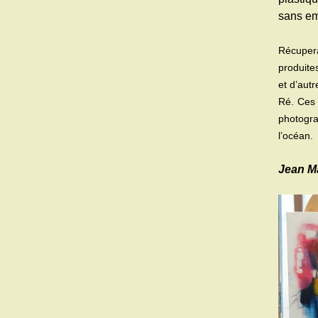
sans em
Récupera
produite
et d’autr
Ré. Ces 
photogra
l’océan.
Jean Ma