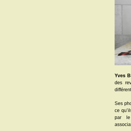
Yves Bi
des rev
différen
Ses pho
ce qu’i
par le
associa