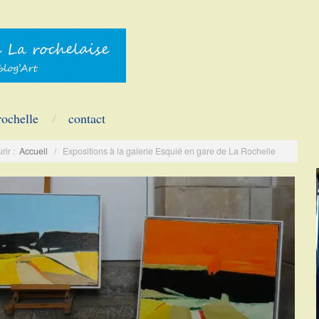
rochelle
contact
rir :
Accueil
/
Expositions à la galerie Esquié en gare de La Rochelle