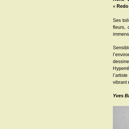
«
Red
Ses toi
fleurs
immensi
Sensib
l’envi
dessin
Hyperré
l’artist
vibrant 
Yves Bi