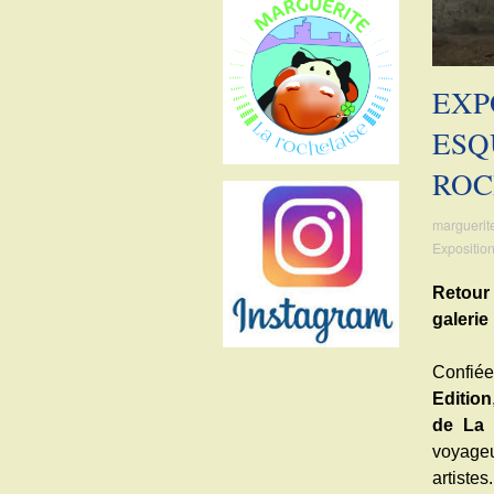
sur
sur
sur
sur
Facebook
Twitter
Instagram
Pinterest
EXP
ESQ
ROC
marguerit
Expositio
Retour 
galerie
Confiée
Edition
de La 
voyage
artistes.