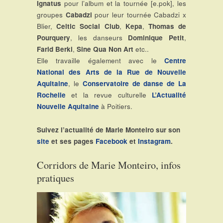
Ignatus
pour l’album et la tournée [e.pok], les
groupes
Cabadzi
pour leur tournée Cabadzi x
Blier,
Celtic Social Club
,
Kepa
,
Thomas de
Pourquery
, les danseurs
Dominique Petit
,
Farid Berki
,
Sine Qua Non Art
etc..
Elle travaille également avec le
Centre
National des Arts de la Rue de Nouvelle
Aquitaine
, le
Conservatoire de danse de La
Rochelle
et la revue culturelle
L’Actualité
Nouvelle Aquitaine
à Poitiers.
Suivez l’actualité de Marie Monteiro sur son
site
et ses pages
Facebook
et
Instagram
.
Corridors de Marie Monteiro, infos
pratiques