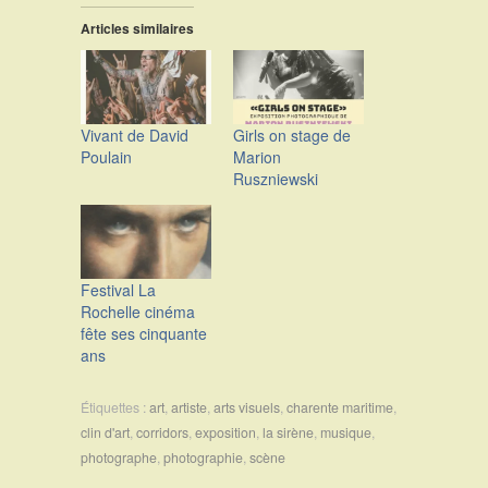
Articles similaires
Vivant de David
Girls on stage de
Poulain
Marion
Ruszniewski
Festival La
Rochelle cinéma
fête ses cinquante
ans
Étiquettes :
art
,
artiste
,
arts visuels
,
charente maritime
,
clin d'art
,
corridors
,
exposition
,
la sirène
,
musique
,
photographe
,
photographie
,
scène