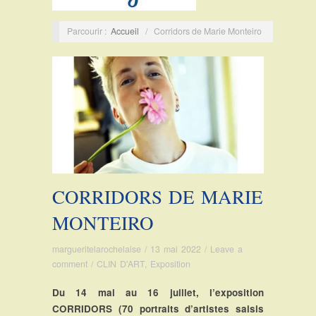
Parcourir :
Accueil
/
Corridors de Marie Monteiro
CORRIDORS DE MARIE
MONTEIRO
margueritelarochelaise
/
13 mai 2022
/
Leave a
comment
/
CLIN D'ART
,
Exposition
Du 14 mai au 16 juillet, l’exposition
CORRIDORS (70 portraits d’artistes saisis