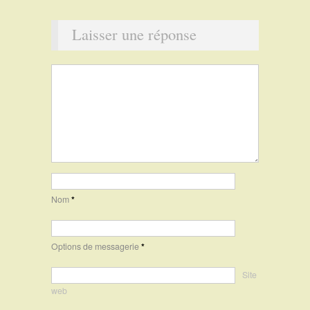
Laisser une réponse
Nom
*
Options de messagerie
*
Site
web