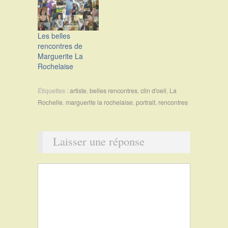
Les belles
rencontres de
Marguerite La
Rochelaise
Étiquettes :
artiste
,
belles rencontres
,
clin d'oeil
,
La
Rochelle
,
marguerite la rochelaise
,
portrait
,
rencontres
Laisser une réponse