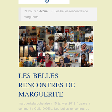
Parcourir :
Accueil
/
Les belles rencontres de
Marguerite
LES BELLES
RENCONTRES DE
MARGUERITE
margueritelarochelaise
/
15 janvier 2018
/
Leave a
comment
/
CLIN D'OEIL
,
Les belles rencontres de