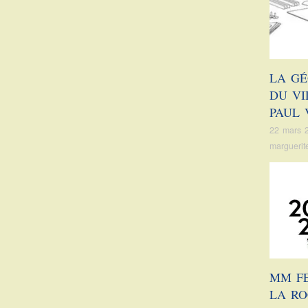
LA G
DU VI
PAUL 
22 mars 
marguerit
MM FE
LA R