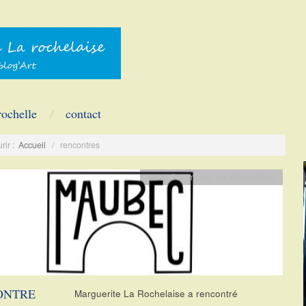
rochelle
contact
rir :
Accueil
/
rencontres
Art et Patrimoine
,
LA ROCHELLE
ONTRE
Marguerite La Rochelaise a rencontré