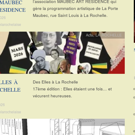
 MAUBEC
l’association MAUBEC ART RESIDENCE qui
gère la programmation artistique de La Porte
ESIDENCE
Maubec, rue Saint Louis à La Rochelle.
2026
elarochelaise
Actu
,
LA ROCHELLE
LLES À
Des Elles à La Rochelle
OCHELLE
17ème édition : Elles étaient une fois… et
vécurent heureuses.
026
elarochelaise
CLIN D'ART
,
Exposition