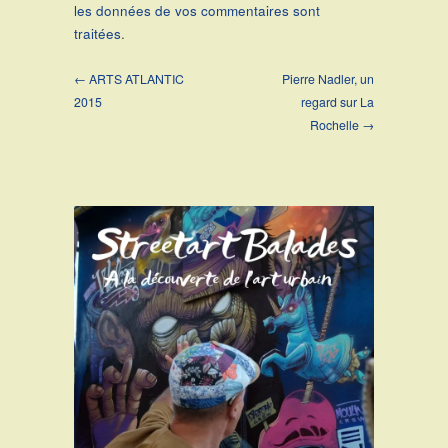
les données de vos commentaires sont
traitées
.
← ARTS ATLANTIC
Pierre Nadler, un
2015
regard sur La
Rochelle →