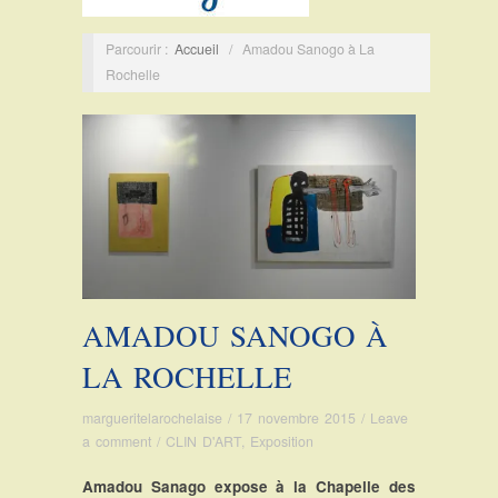
Parcourir :
Accueil
/
Amadou Sanogo à La
Rochelle
AMADOU SANOGO À
LA ROCHELLE
margueritelarochelaise
/
17 novembre 2015
/
Leave
a comment
/
CLIN D'ART
,
Exposition
Amadou Sanago expose à la Chapelle des