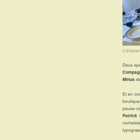
© Emprein
Deux spe
Compagn
Minus
de
Et en co
boutique
pause-ca
Patrick
rochelai
typogra