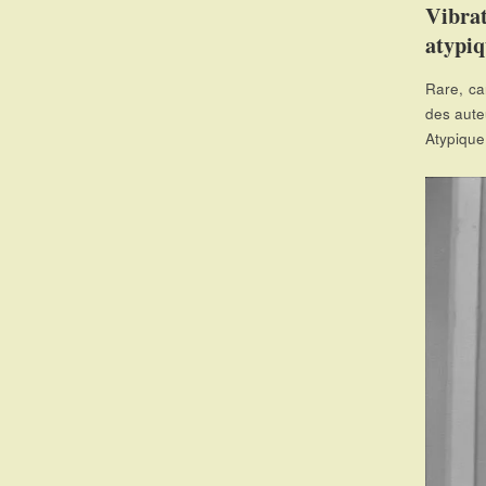
Vibrat
atypi
Rare, ca
des auteu
Atypique