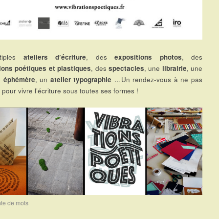
tiples
ateliers d’écriture
, des
expositions
photos
, des
tions poétiques et plastiques
, des
spectacles
, une
librairie
, une
e éphémère
, un
atelier typographie
…Un rendez-vous à ne pas
pour vivre l’écriture sous toutes ses formes !
te de mots