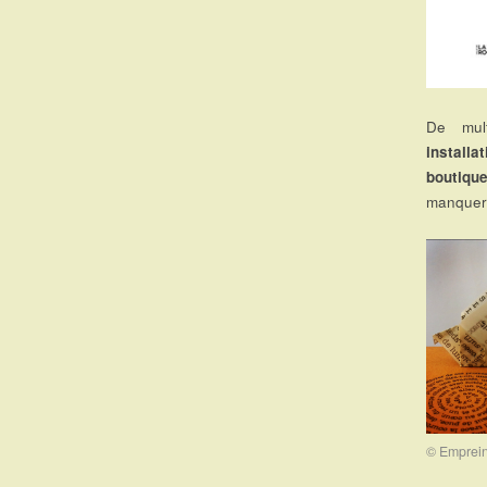
De mul
installa
boutiqu
manquer 
© Emprein