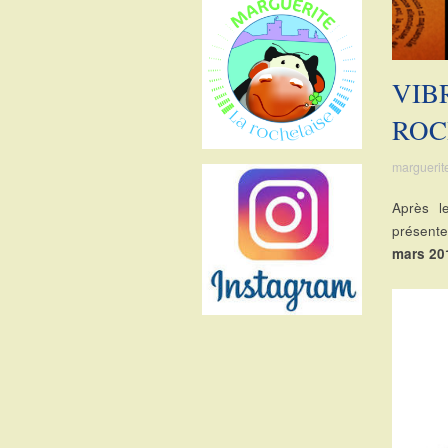
sur
sur
sur
sur
Facebook
Twitter
Instagram
Pinterest
VIB
ROC
marguerit
Après l
présente
mars 20