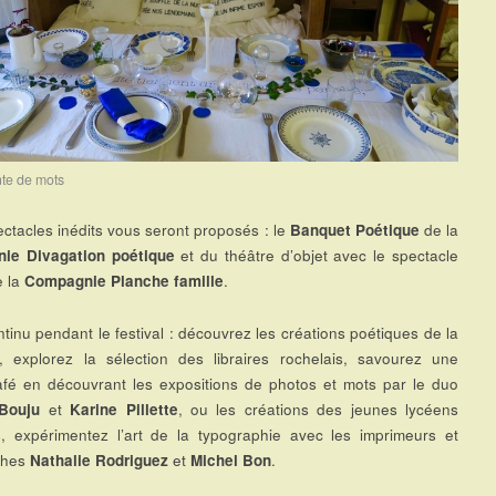
te de mots
ctacles inédits vous seront proposés : le
Banquet Poétique
de la
ie Divagation poétique
et du théâtre d’objet avec le spectacle
 la
Compagnie Planche famille
.
ntinu pendant le festival : découvrez les créations poétiques de la
, explorez la sélection des libraires rochelais, savourez une
fé en découvrant les expositions de photos et mots par le duo
 Bouju
et
Karine Pillette
, ou les créations des jeunes lycéens
s, expérimentez l’art de la typographie avec les imprimeurs et
phes
Nathalie Rodriguez
et
Michel Bon
.