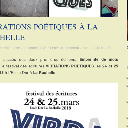
RATIONS POÉTIQUES À LA
HELLE
elarochelaise
/
10 mars 2018
/
Leave a comment
/
Actu
,
CLIN D'ART
e succès des deux premières éditions,
Empreinte de mots
 le festival des écritures
VIBRATIONS POÉTIQUES
les
24 et 25
18
à L’Ecole Dor à
La Rochelle
.