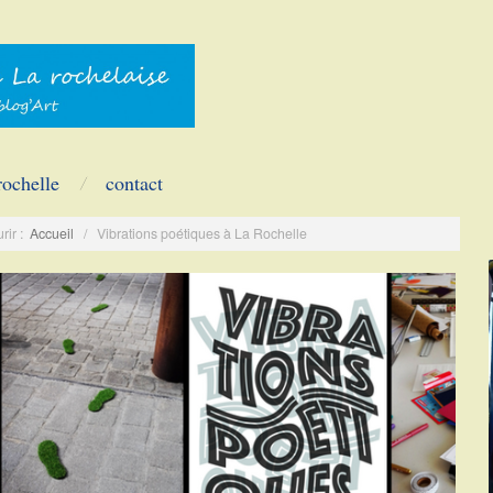
rochelle
contact
rir :
Accueil
/
Vibrations poétiques à La Rochelle