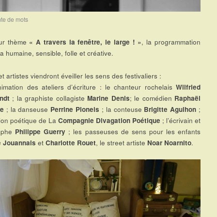
te de mots
ur thème
« A travers la fenêtre, le large ! »
, la programmation
 humaine, sensible, folle et créative.
t artistes viendront éveiller les sens des festivaliers :
nimation des ateliers d’écriture : le chanteur rochelais
Wilfried
ndt
; la graphiste collagiste
Marine Denis
; le comédien
Raphaël
e
; la danseuse
Perrine Ploneis
; la conteuse
Brigitte Agulhon
;
ation poétique de La
Compagnie Divagation Poétique
; l’écrivain et
aphe
Philippe Guerry
; les passeuses de sens pour les enfants
e Jouannais
et
Charlotte Rouet
, le street artiste
Noar Noarnito
.