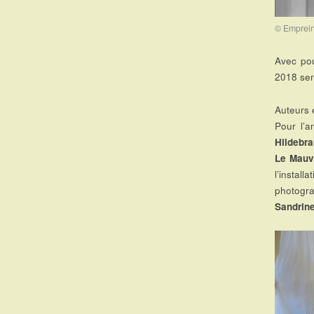
© Emprein
Avec po
2018 sera
Auteurs e
Pour l’a
Hildebra
Le Mauv
l’install
photogr
Sandrin