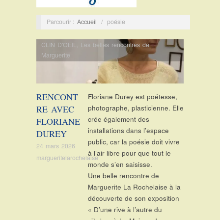
Parcourir :
Accueil
/
poésie
CLIN D'OEIL
,
Les belles rencontres de
Marguerite
RENCONT
Floriane Durey est poétesse,
RE AVEC
photographe, plasticienne. Elle
crée également des
FLORIANE
installations dans l’espace
DUREY
public, car la poésie doit vivre
24 mars 2026
à l’air libre pour que tout le
margueritelarochelaise
monde s’en saisisse.
Une belle rencontre de
Marguerite La Rochelaise à la
découverte de son exposition
« D’une rive à l’autre du