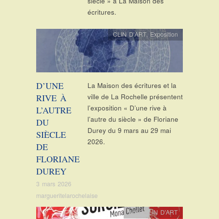
siècle » à La Maison des
écritures.
CLIN D'ART
,
Exposition
D’UNE
La Maison des écritures et la
RIVE À
ville de La Rochelle présentent
l’exposition « D’une rive à
L’AUTRE
l’autre du siècle » de Floriane
DU
Durey du 9 mars au 29 mai
SIÈCLE
2026.
DE
FLORIANE
DUREY
3 mars 2026
margueritelarochelaise
Actu
,
CLIN D'ART