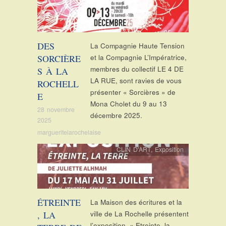
DES
La Compagnie Haute Tension
SORCIÈRE
et la Compagnie L’Impératrice,
membres du collectif LE 4 DE
S À LA
LA RUE, sont ravies de vous
ROCHELL
présenter « Sorcières » de
E
Mona Cholet du 9 au 13
28 novembre
décembre 2025.
2025
margueritelarochelaise
CLIN D'ART
,
Exposition
ÉTREINTE
La Maison des écritures et la
, LA
ville de La Rochelle présentent
l’exposition « Etreinte, la