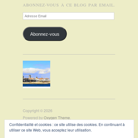
ABONNEZ-VOUS À CE BLOG PAR EMAIL.
Adresse
Email
Abonnez-vous
Copyright © 2026
Powered by
Oxygen Theme
.
Confidentialité et cookies : ce site utilise des cookies. En continuant à
utiliser ce site Web, vous acceptez leur utilisation.
PRÉSENTATION