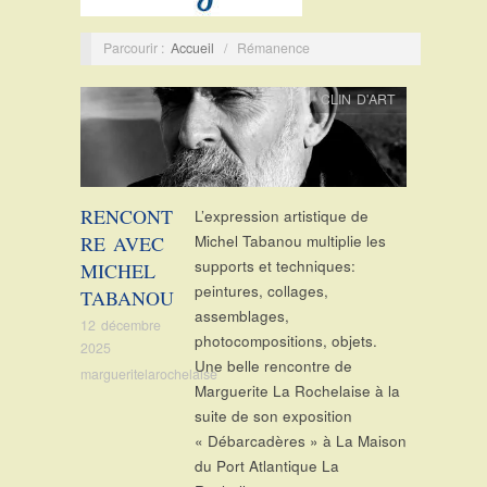
Parcourir :
Accueil
/
Rémanence
CLIN D'ART
RENCONT
L’expression artistique de
RE AVEC
Michel Tabanou multiplie les
supports et techniques:
MICHEL
peintures, collages,
TABANOU
assemblages,
12 décembre
photocompositions, objets.
2025
Une belle rencontre de
margueritelarochelaise
Marguerite La Rochelaise à la
suite de son exposition
« Débarcadères » à La Maison
du Port Atlantique La