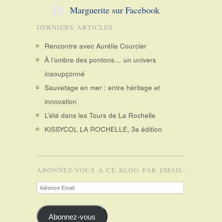
Marguerite sur Facebook
DERNIERS ARTICLES
Rencontre avec Aurélie Courcier
À l’ombre des pontons… un univers
insoupçonné
Sauvetage en mer : entre héritage et
innovation
L’été dans les Tours de La Rochelle
KISSYCOL LA ROCHELLE, 3e édition
ABONNEZ-VOUS À CE BLOG PAR EMAIL.
Adresse
Email
Abonnez-vous