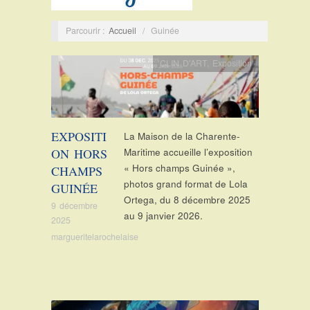
Parcourir :
Accueil
/
Guinée
CLIN D'ART
,
Exposition
EXPOSITI
La Maison de la Charente-
ON HORS
Maritime accueille l’exposition
« Hors champs Guinée »,
CHAMPS
photos grand format de Lola
GUINÉE
Ortega, du 8 décembre 2025
9 décembre
au 9 janvier 2026.
2025
margueritelarochelaise