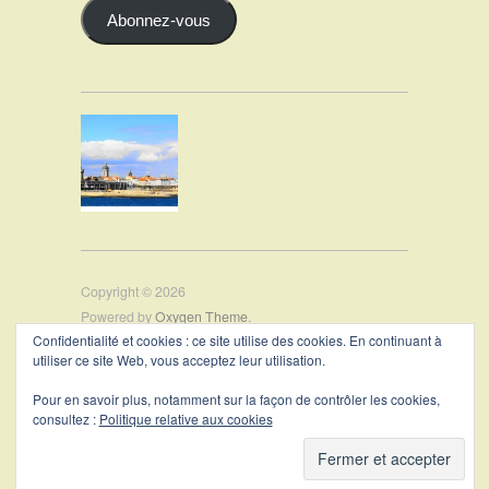
Abonnez-vous
Copyright © 2026
Powered by
Oxygen Theme
.
Confidentialité et cookies : ce site utilise des cookies. En continuant à
utiliser ce site Web, vous acceptez leur utilisation.
PRÉSENTATION
Pour en savoir plus, notamment sur la façon de contrôler les cookies,
CONTACT
consultez :
Politique relative aux cookies
MENTIONS LÉGALES