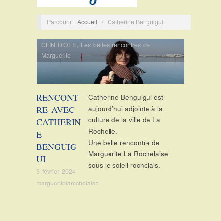
Parcourir :
Accueil
/
Catherine Benguigui
CLIN D'OEIL
,
Les belles rencontres de
Marguerite
RENCONT
Catherine Benguigui est
RE AVEC
aujourd’hui adjointe à la
culture de la ville de La
CATHERIN
Rochelle.
E
Une belle rencontre de
BENGUIG
Marguerite La Rochelaise
UI
sous le soleil rochelais.
9 février 2024
margueritelarochelaise