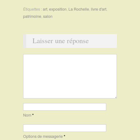
Étiquettes :
art
,
exposition
,
La Rochelle
,
livre d'art
,
patrimoine
,
salon
Laisser une réponse
Nom
*
Options de messagerie
*