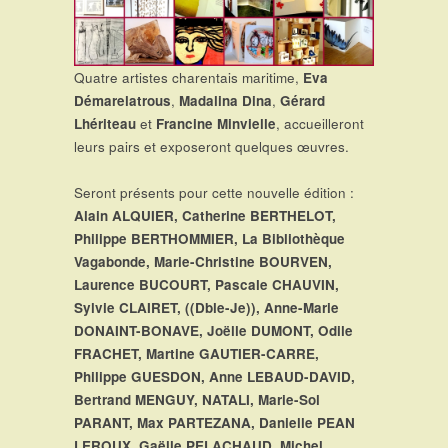
Quatre artistes charentais maritime,
Eva
Démarelatrous
,
Madalina Dina
,
Gérard
Lhériteau
et
Francine Minvielle
, accueilleront
leurs pairs et exposeront quelques œuvres.
Seront présents pour cette nouvelle édition :
Alain ALQUIER, Catherine BERTHELOT,
Philippe BERTHOMMIER, La Bibliothèque
Vagabonde, Marie-Christine BOURVEN,
Laurence BUCOURT, Pascale CHAUVIN,
Sylvie CLAIRET, ((Dble-Je)), Anne-Marie
DONAINT-BONAVE, Joëlle DUMONT, Odile
FRACHET, Martine GAUTIER-CARRE,
Philippe GUESDON, Anne LEBAUD-DAVID,
Bertrand MENGUY, NATALI, Marie-Sol
PARANT, Max PARTEZANA, Danielle PEAN
LEROUX, Gaëlle PELACHAUD, Michel