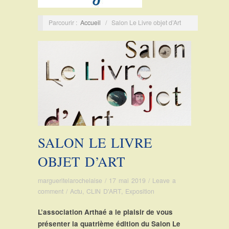
Parcourir :
Accueil
/
Salon Le Livre objet d’Art
SALON LE LIVRE
OBJET D’ART
margueritelarochelaise
/
17 mai 2019
/
Leave a
comment
/
Actu
,
CLIN D'ART
,
Exposition
L’association Arthaé a le plaisir de vous
présenter la quatrième édition du Salon Le