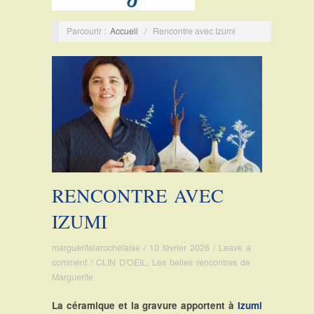
Parcourir :
Accueil
/
Rencontre avec Izumi
RENCONTRE AVEC
IZUMI
margueritelarochelaise
/
10 février 2026
/
Leave a
comment
/
CLIN D'OEIL
,
Les belles rencontres de
Marguerite
La céramique et la gravure apportent à
Izumi