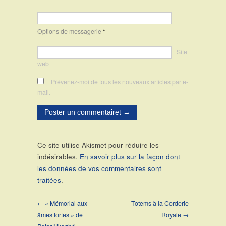
Options de messagerie
*
Site
web
Prévenez-moi de tous les nouveaux articles par e-
mail.
Ce site utilise Akismet pour réduire les
indésirables.
En savoir plus sur la façon dont
les données de vos commentaires sont
traitées
.
← « Mémorial aux
Totems à la Corderie
âmes fortes » de
Royale →