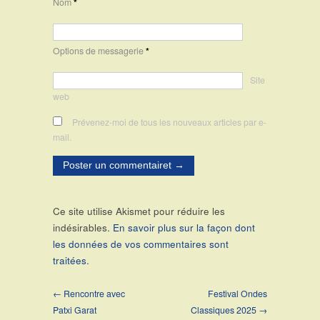
Nom
*
Options de messagerie
*
Site
web
Prévenez-moi de tous les nouveaux articles par e-
mail.
Ce site utilise Akismet pour réduire les
indésirables.
En savoir plus sur la façon dont
les données de vos commentaires sont
traitées
.
← Rencontre avec
Festival Ondes
Patxi Garat
Classiques 2025 →