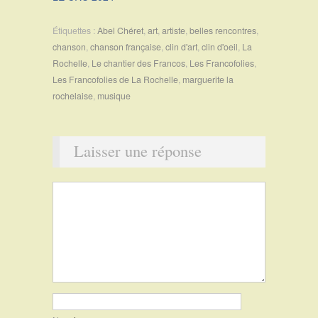
Étiquettes :
Abel Chéret
,
art
,
artiste
,
belles rencontres
,
chanson
,
chanson française
,
clin d'art
,
clin d'oeil
,
La
Rochelle
,
Le chantier des Francos
,
Les Francofolies
,
Les Francofolies de La Rochelle
,
marguerite la
rochelaise
,
musique
Laisser une réponse