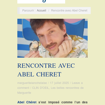
Parcourir :
Accueil
/
Rencontre avec Abel Cheret
RENCONTRE AVEC
ABEL CHERET
margueritelarochelaise
/
17 juillet 2025
/
Leave a
comment
/
CLIN D'OEIL
,
Les belles rencontres de
Marguerite
Abel Chéret
s’est imposé comme l’un des