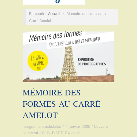
Parcourir :
Accueil
/
Mémoire des formes au
Carré Amelot
MÉMOIRE DES
FORMES AU CARRÉ
AMELOT
margueritelarochelaise
/
7 janvier 2025
/
Leave a
comment
/
CLIN D'ART
,
Exposition