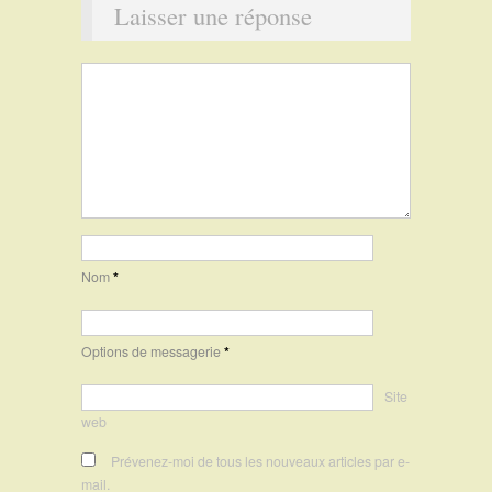
Laisser une réponse
Nom
*
Options de messagerie
*
Site
web
Prévenez-moi de tous les nouveaux articles par e-
mail.