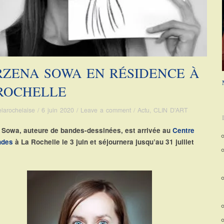
ZENA SOWA EN RÉSIDENCE À
ROCHELLE
elarochelaise
/
6 juin 2020
/
Leave a comment
/
Actu
,
CLIN D'ART
 Sowa, auteure de bandes-dessinées, est arrivée au
Centre
ndes
à La Rochelle le 3 juin et séjournera jusqu’au 31 juillet