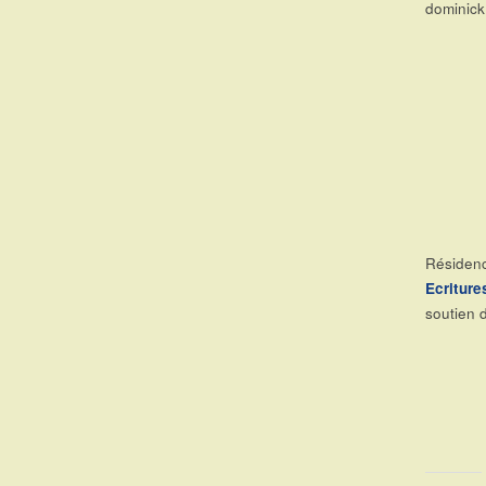
dominic
Résidenc
Ecriture
soutien 