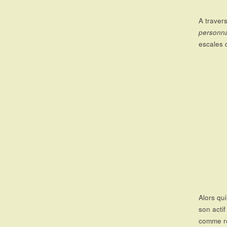
A travers
personna
escales 
Alors qu
son actif
comme re