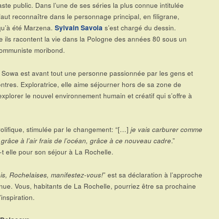
ste public. Dans l’une de ses séries la plus connue intitulée
l faut reconnaître dans le personnage principal, en filigrane,
 qu’à été Marzena.
Sylvain Savoia
s’est chargé du dessin.
 ils racontent la vie dans la Pologne des années 80 sous un
ommuniste moribond.
Sowa est avant tout une personne passionnée par les gens et
ontres. Exploratrice, elle aime séjourner hors de sa zone de
explorer le nouvel environnement humain et créatif qui s’offre à
rolifique, stimulée par le changement: “[…]
je vais carburer comme
 grâce à l’air frais de l’océan, grâce à ce nouveau cadre
.”
t elle pour son séjour à La Rochelle.
is, Rochelaises, manifestez-vous!
” est sa déclaration à l’approche
nue. Vous, habitants de La Rochelle, pourriez être sa prochaine
inspiration.