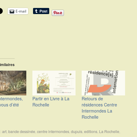
E-mail
imilaires
ntermondes,
Partir en Livre à La
Retours de
ous d’été
Rochelle
résidences Centre
Intermondes La
Rochelle
 :
art
,
bande dessinée
,
centre intermondes
,
dupuis
,
editions
,
La Rochelle
,