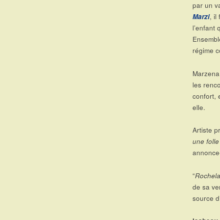
par un va
Marzi
, i
l’enfant
Ensemble
régime c
Marzena 
les renc
confort, 
elle.
Artiste p
une folle
annonce-
“
Rochela
de sa ve
source d’