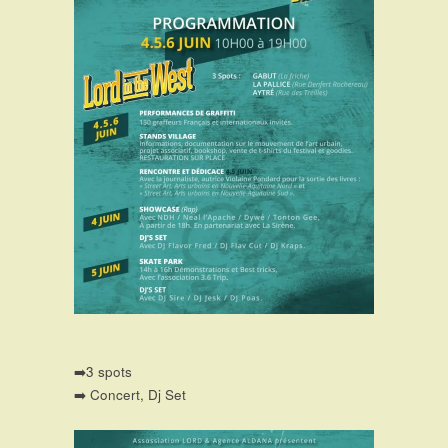
➡️3 spots
➡️ Concert, Dj Set