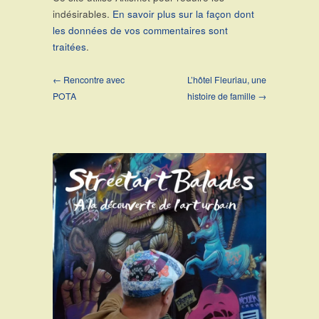
indésirables.
En savoir plus sur la façon dont
les données de vos commentaires sont
traitées
.
← Rencontre avec
L’hôtel Fleuriau, une
POTA
histoire de famille →