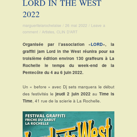
LORD IN THE WEST
2022
margueritelarochelaise
/
26 mai 2022
/
Leave a
comment
/
Artistes
,
CLIN D'ART
Organisée par l’association «
LORD
», la
graffiti jam Lord in the West réunira pour sa
troisième édition environ 130 graffeurs à La
Rochelle le temps du week-end de la
Pentecôte du 4 au 6 juin 2022.
Un « before » avec Dj sets marquera le début
des festivités le
jeudi 2 juin 2022
au
Time is
Time
, 41 rue de la scierie à La Rochelle.