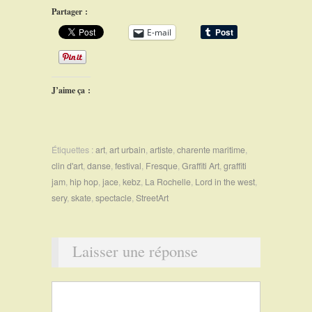
Partager :
E-mail
J’aime ça :
Étiquettes :
art
,
art urbain
,
artiste
,
charente maritime
,
clin d'art
,
danse
,
festival
,
Fresque
,
Graffiti Art
,
graffiti
jam
,
hip hop
,
jace
,
kebz
,
La Rochelle
,
Lord in the west
,
sery
,
skate
,
spectacle
,
StreetArt
Laisser une réponse