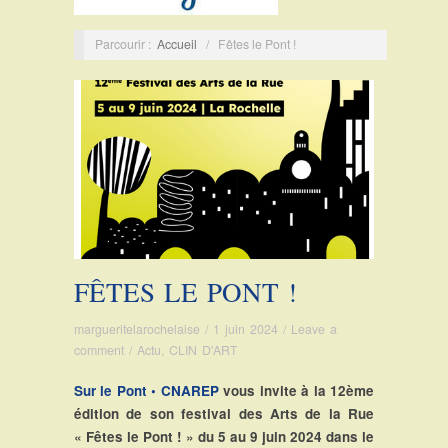
Parcourir :
Accueil
/
Fêtes le Pont !
FÊTES LE PONT !
margueritelarochelaise
/
1 juin 2024
/
Leave a
comment
/
Actu
,
CLIN D'ART
Sur le Pont • CNAREP
vous invite à la 12ème
édition de son festival des Arts de la Rue
« Fêtes le Pont ! » du 5 au 9 juin 2024 dans le