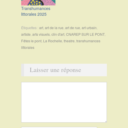
Transhumances
littorales 2025
Étiquettes :
art
,
art de la rue
,
art de rue
,
art urbain
,
artiste
,
arts visuels
,
clin d'art
,
CNAREP SUR LE PONT
,
Fêtes le pont
,
La Rochelle
,
theatre
,
transhumances
littorales
Laisser une réponse