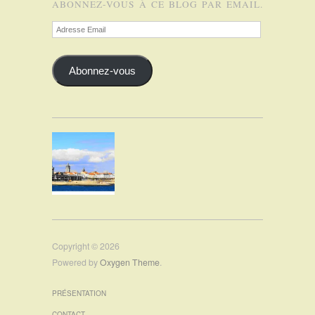
ABONNEZ-VOUS À CE BLOG PAR EMAIL.
Adresse
Email
Abonnez-vous
Copyright © 2026
Powered by
Oxygen Theme
.
PRÉSENTATION
CONTACT