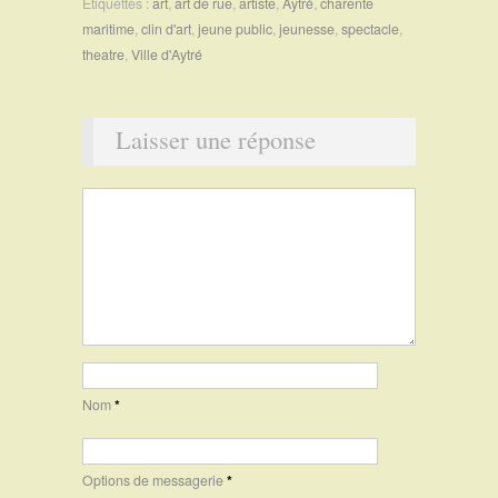
Étiquettes :
art
,
art de rue
,
artiste
,
Aytré
,
charente
maritime
,
clin d'art
,
jeune public
,
jeunesse
,
spectacle
,
theatre
,
Ville d'Aytré
Laisser une réponse
Nom
*
Options de messagerie
*