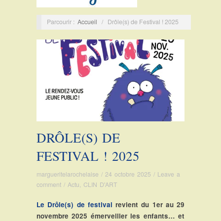
Parcourir :
Accueil
/
Drôle(s) de Festival ! 2025
DRÔLE(S) DE
FESTIVAL ! 2025
margueritelarochelaise
/
24 octobre 2025
/
Leave a
comment
/
Actu
,
CLIN D'ART
Le Drôle(s) de festival
revient du 1er au 29
novembre 2025 émerveiller les enfants… et