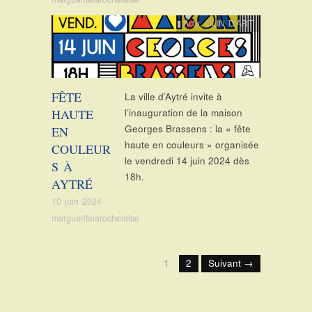
Actu
,
CLIN D'ART
FÊTE
La ville d’Aytré invite à
HAUTE
l’inauguration de la maison
Georges Brassens : la « fête
EN
haute en couleurs » organisée
COULEUR
le vendredi 14 juin 2024 dès
S À
18h.
AYTRÉ
10 juin 2024
margueritelarochelaise
1
2
Suivant →