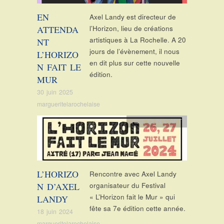
EN
Axel Landy est directeur de
ATTENDA
l’Horizon, lieu de créations
artistiques à La Rochelle. A 20
NT
jours de l’évènement, il nous
L’HORIZO
en dit plus sur cette nouvelle
N FAIT LE
édition.
MUR
30 juin 2025
margueritelarochelaise
Actu
,
CLIN D'ART
L’HORIZO
Rencontre avec Axel Landy
N D’AXEL
organisateur du Festival
« L’Horizon fait le Mur » qui
LANDY
fête sa 7e édition cette année.
18 juin 2024
margueritelarochelaise