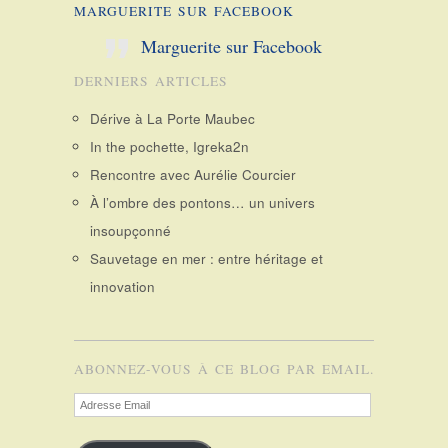
MARGUERITE SUR FACEBOOK
Marguerite sur Facebook
DERNIERS ARTICLES
Dérive à La Porte Maubec
In the pochette, Igreka2n
Rencontre avec Aurélie Courcier
À l’ombre des pontons… un univers
insoupçonné
Sauvetage en mer : entre héritage et
innovation
ABONNEZ-VOUS À CE BLOG PAR EMAIL.
Adresse
Email