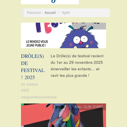
Parcourir :
Accueil
/
Aytré
Actu
,
CLIN D'ART
DRÔLE(S)
Le Drôle(s) de festival revient
DE
du 1er au 29 novembre 2025
émerveiller les enfants… et
FESTIVAL
ravir les plus grands !
! 2025
24 octobre
2025
margueritelarochelaise
Actu
,
CLIN D'ART