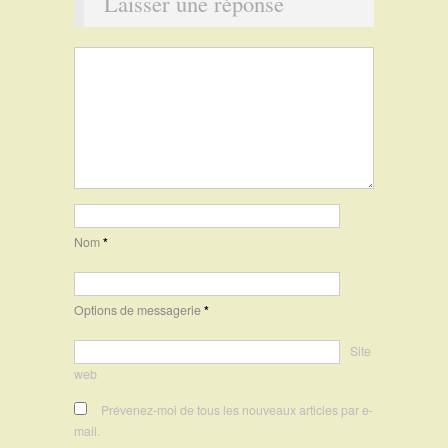
Laisser une réponse
Nom
*
Options de messagerie
*
Site
web
Prévenez-moi de tous les nouveaux articles par e-
mail.