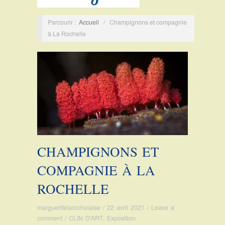
Parcourir :
Accueil
/
Champignons et compagnie
à La Rochelle
CHAMPIGNONS ET
COMPAGNIE À LA
ROCHELLE
margueritelarochelaise
/
22 avril 2021
/
Leave a
comment
/
CLIN D'ART
,
Exposition