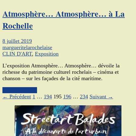
Atmosphère… Atmosphère… à La
Rochelle
8 juillet 2019
margueritelarochelaise
CLIN D'ART
,
Exposition
L’exposition Atmosphère… Atmosphère… dévoile la
richesse du patrimoine culturel rochelais – cinéma et
chanson – sur les façades de la cité maritime.
Read Article →
← Précédent
1
…
194
195
196
…
234
Suivant →