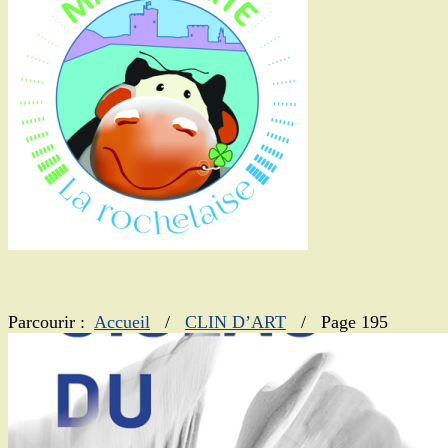
Instagram
sur
Pinterest
Parcourir :
Accueil
/
CLIN D’ART
/
Page 195