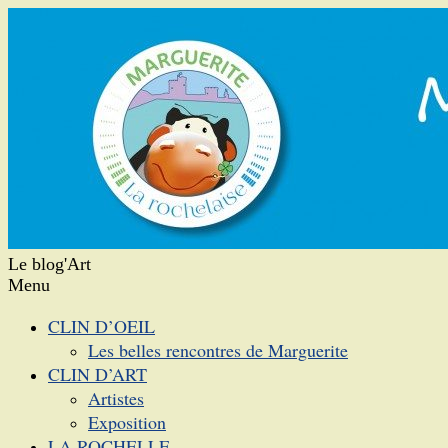
Le blog'Art
Menu
CLIN D’OEIL
Les belles rencontres de Marguerite
CLIN D’ART
Artistes
Exposition
LA ROCHELLE