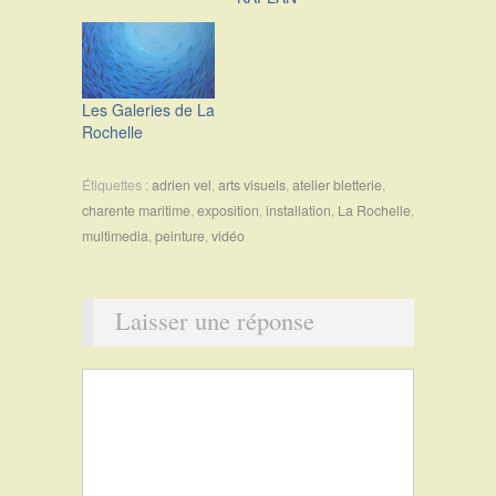
Les Galeries de La
Rochelle
Étiquettes :
adrien vel
,
arts visuels
,
atelier bletterie
,
charente maritime
,
exposition
,
installation
,
La Rochelle
,
multimedia
,
peinture
,
vidéo
Laisser une réponse