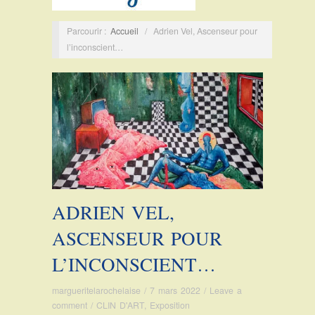
Parcourir :
Accueil
/
Adrien Vel, Ascenseur pour
l’inconscient…
ADRIEN VEL,
ASCENSEUR POUR
L’INCONSCIENT…
margueritelarochelaise
/
7 mars 2022
/
Leave a
comment
/
CLIN D'ART
,
Exposition