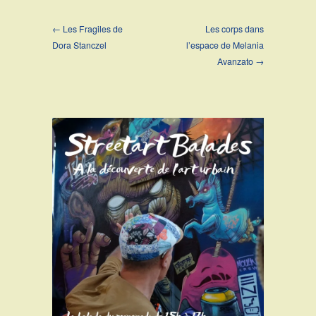
← Les Fragiles de
Les corps dans
Dora Stanczel
l’espace de Melania
Avanzato →