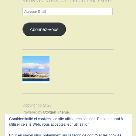
ABONNEZ-VOUS À CE BLOG PAR EMAIL.
Adresse
Email
Abonnez-vous
Copyright © 2026
Powered by
Oxygen Theme
.
Confidentialité et cookies : ce site utilise des cookies. En continuant à
utiliser ce site Web, vous acceptez leur utilisation.
PRÉSENTATION
Pour en savoir plus, notamment sur la façon de contrôler les cookies,
CONTACT