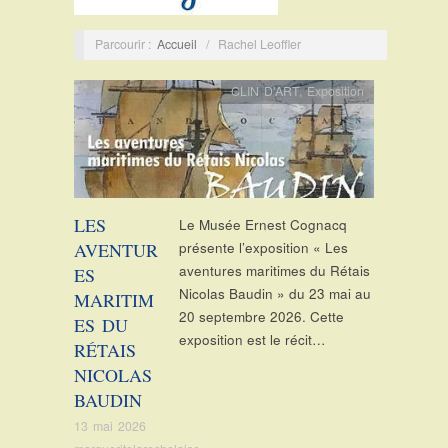
Parcourir :
Accueil
/
Rachel Leoffler
CLIN D'ART
,
Exposition
LES
Le Musée Ernest Cognacq
AVENTUR
présente l’exposition « Les
aventures maritimes du Rétais
ES
Nicolas Baudin » du 23 mai au
MARITIM
20 septembre 2026. Cette
ES DU
exposition est le récit…
RÉTAIS
NICOLAS
BAUDIN
13 mai 2026