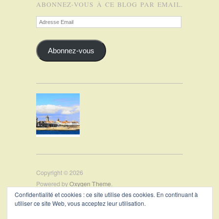
ABONNEZ-VOUS À CE BLOG PAR EMAIL.
Adresse
Email
Abonnez-vous
Copyright © 2026
Powered by
Oxygen Theme
.
Confidentialité et cookies : ce site utilise des cookies. En continuant à
utiliser ce site Web, vous acceptez leur utilisation.
PRÉSENTATION