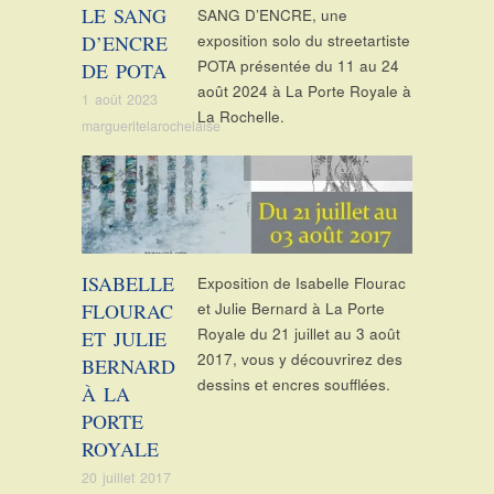
LE SANG
SANG D’ENCRE, une
D’ENCRE
exposition solo du streetartiste
POTA présentée du 11 au 24
DE POTA
août 2024 à La Porte Royale à
1 août 2023
La Rochelle.
margueritelarochelaise
CLIN D'ART
,
Exposition
ISABELLE
Exposition de Isabelle Flourac
FLOURAC
et Julie Bernard à La Porte
Royale du 21 juillet au 3 août
ET JULIE
2017, vous y découvrirez des
BERNARD
dessins et encres soufflées.
À LA
PORTE
ROYALE
20 juillet 2017