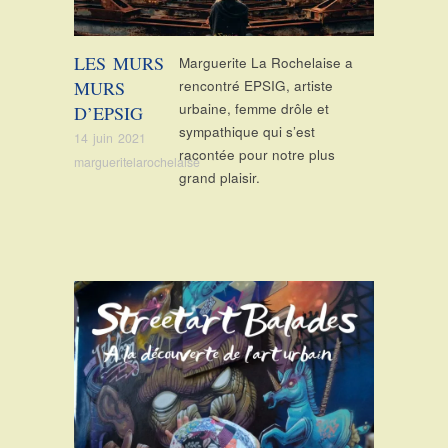
LES MURS
Marguerite La Rochelaise a
MURS
rencontré EPSIG, artiste
urbaine, femme drôle et
D’EPSIG
sympathique qui s’est
14 juin 2021
racontée pour notre plus
margueritelarochelaise
grand plaisir.