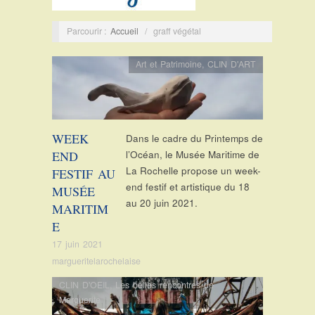
Parcourir :
Accueil
/
graff végétal
Art et Patrimoine
,
CLIN D'ART
WEEK
Dans le cadre du Printemps de
END
l’Océan, le Musée Maritime de
La Rochelle propose un week-
FESTIF AU
end festif et artistique du 18
MUSÉE
au 20 juin 2021.
MARITIM
E
17 juin 2021
margueritelarochelaise
CLIN D'OEIL
,
Les belles rencontres de
Marguerite