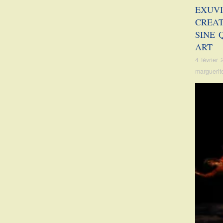
EXUVI
CREAT
SINE 
ART
4 février
marguerit