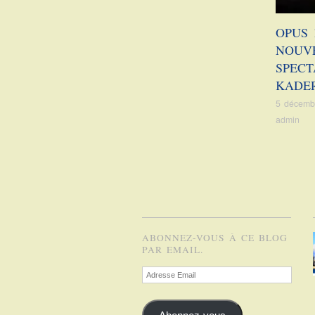
OPUS 
NOUV
SPECT
KADE
5 décemb
admin
ABONNEZ-VOUS À CE BLOG
PAR EMAIL.
Adresse
Email