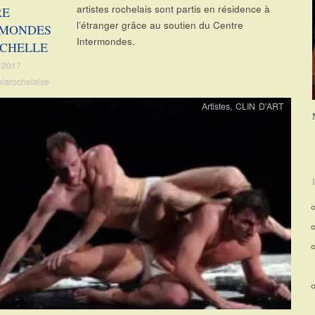
artistes rochelais sont partis en résidence à
RE
l’étranger grâce au soutien du Centre
RMONDES
Intermondes.
OCHELLE
 2017
elarochelaise
Artistes
,
CLIN D'ART