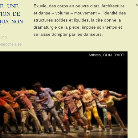
E, UNE
Exuvie, des corps en oeuvre d’art. Architecture
ION DE
et danse – volume – mouvement – l’identité des
structures solides et liquides, la cire donne la
QUA NON
dramaturgie de la pièce, impose son temps et
se laisse dompter par les danseurs.
 2015
elarochelaise
Artistes
,
CLIN D'ART