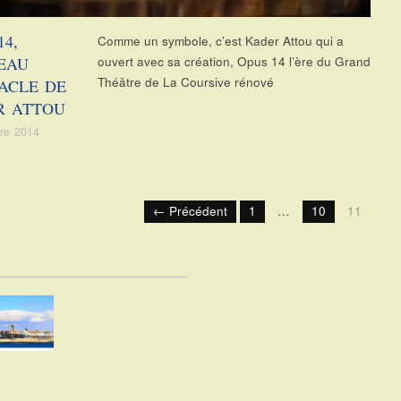
14,
Comme un symbole, c’est Kader Attou qui a
EAU
ouvert avec sa création, Opus 14 l’ère du Grand
Théâtre de La Coursive rénové
ACLE DE
R ATTOU
re 2014
← Précédent
1
…
10
11