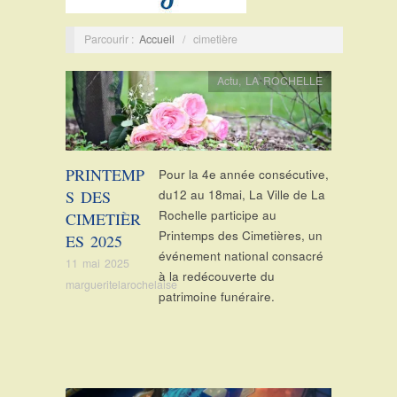
Parcourir :
Accueil
/
cimetière
Actu
,
LA ROCHELLE
PRINTEMP
Pour la 4e année consécutive,
S DES
du12 au 18mai, La Ville de La
Rochelle participe au
CIMETIÈR
Printemps des Cimetières, un
ES 2025
événement national consacré
11 mai 2025
à la redécouverte du
margueritelarochelaise
patrimoine funéraire.