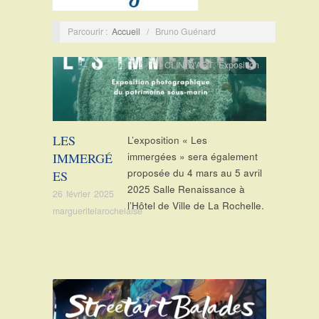
Parcourir :
Accueil
/
Bruno Guénard
CLIN D'ART
,
Exposition
LES
L’exposition « Les
IMMERGÉ
immergées » sera également
proposée du 4 mars au 5 avril
ES
2025 Salle Renaissance à
26 février 2025
l’Hôtel de Ville de La Rochelle.
margueritelarochelaise