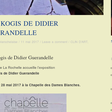
 KOGIS DE DIDIER
RANDELLE
elarochelaise
/
11 mai 2017
/
Leave a comment
/
CLIN D'ART
,
n
gis de Didier Guerandelle
de La Rochelle accueille l’exposition
s de Didier Guerandelle
 28 mai 2017 à la Chapelle des Dames Blanches.