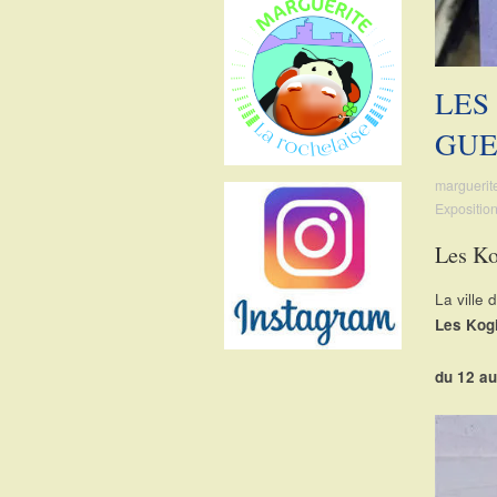
sur
sur
sur
sur
Facebook
Twitter
Instagram
Pinterest
LES
GUE
marguerit
Expositio
Les Ko
La ville 
Les Kogi
du 12 au