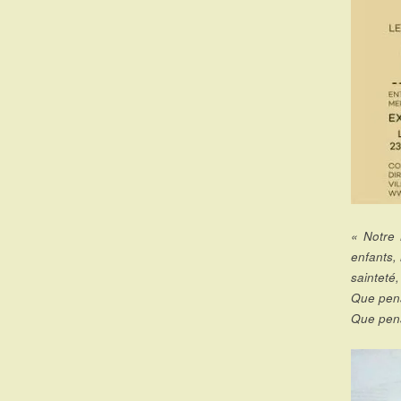
« Notre 
enfants, 
sainteté,
Que pens
Que pens