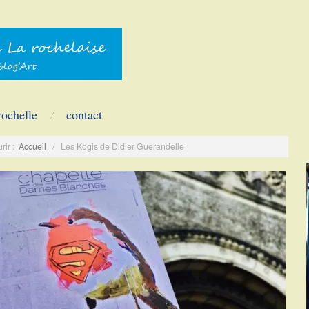
rochelle
contact
rir :
Accueil
/
Les Kogis de Didier Guerandelle