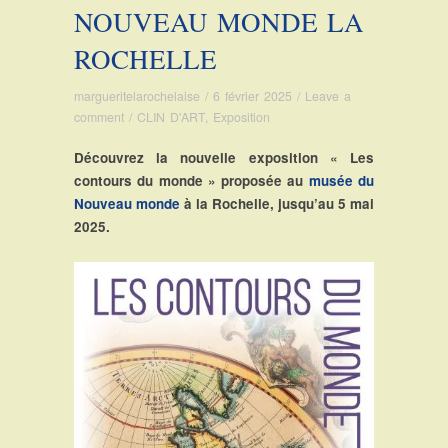
NOUVEAU MONDE LA
ROCHELLE
margueritelarochelaise
/
6 février 2025
/
Leave a
comment
/
CLIN D'ART
,
Exposition
Découvrez la nouvelle exposition « Les
contours du monde » proposée au
musée du
Nouveau monde
à la Rochelle, jusqu’au 5 mai
2025.