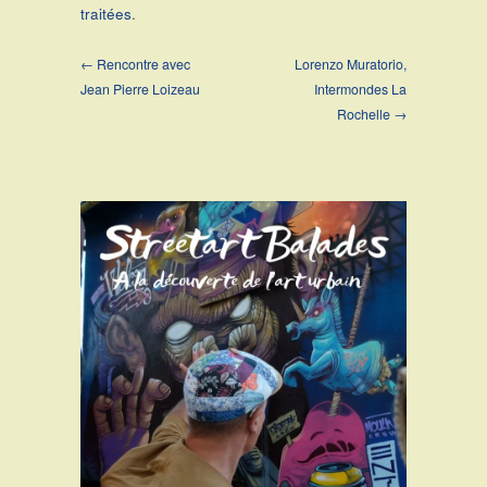
traitées
.
← Rencontre avec
Lorenzo Muratorio,
Jean Pierre Loizeau
Intermondes La
Rochelle →